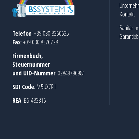
Unterneh
Kontakt
Sanitär u
Telefon
: +39 030 8360635
Garantie
Fax
: +39 030 8370728
Firmenbuch,
Steuernummer
und UID-Nummer
: 02849790981
SDI Code
: M5UXCR1
REA
: BS-483316