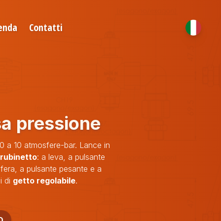
enda
Contatti
a pressione
0 a 10 atmosfere-bar. Lance in
i rubinetto
: a leva, a pulsante
sfera, a pulsante pesante e a
i di
getto regolabile
.
O