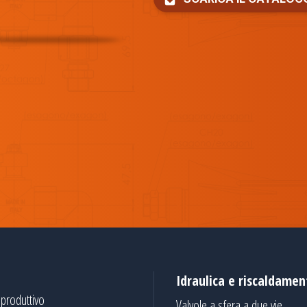
Idraulica e riscaldamen
produttivo
Valvole a sfera a due vie